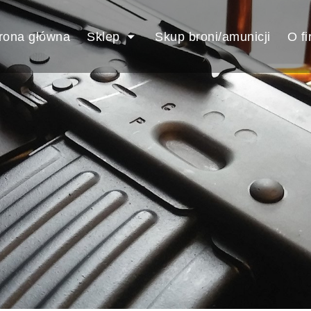
rona główna
Sklep
Skup broni/amunicji
O fi