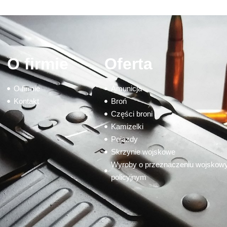
O firmie
Oferta
O firmie
Amunicja
Kontakt
Broń
Części broni
Kamizelki
Pojazdy
Skrzynie wojskowe
Wyroby o przeznaczeniu wojskow
policyjnym