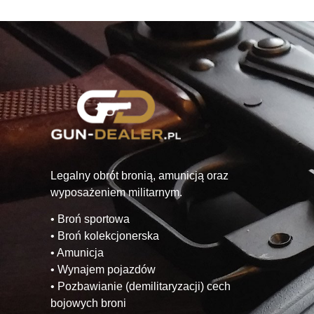
Legalny obrót bronią, amunicją oraz
wyposażeniem militarnym.
• Broń sportowa
• Broń kolekcjonerska
• Amunicja
• Wynajem pojazdów
• Pozbawianie (demilitaryzacji) cech
bojowych broni