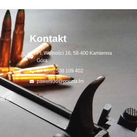
Kontakt
Pl. Wolności 16, 58-400 Kamienna
Góra
tel. kom. 508 109 402
pawel936@poczta.fm
ym lub